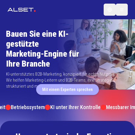
Bauen Sie eine KI-
gestützte
Marketing-Engine für
Ihre Branche
KI-unterstütztes B2B-Marketing, konzipiert für echte Nutzung.
Wir helfen Marketing-Leitern und B2B-Teams, ihre Strategie
strukturiert und messbar umzusetzen.
Mit einem Experten sprechen
t
Betriebssystem
KI unter Ihrer Kontrolle
Messbarer Imp