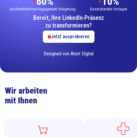
60%
10%
+
+
Durchschnittliche Engagement-Steigerung
Einsatzbereite Vorlagen
Bereit, Ihre LinkedIn-Präsenz
zu transformieren?
Jetzt ausprobieren
Designed von Alset Digital
Wir arbeiten
mit Ihnen