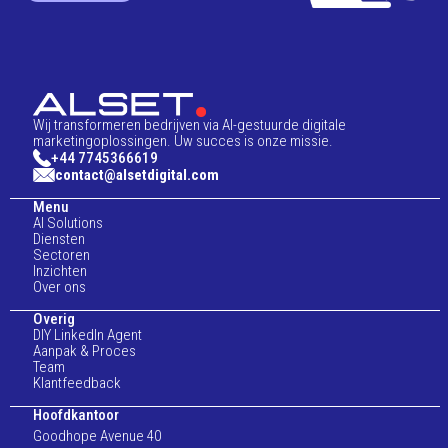
Wij transformeren bedrijven via AI-gestuurde digitale
marketingoplossingen. Uw succes is onze missie.
+44 7745366619
contact@alsetdigital.com
Menu
AI Solutions
Diensten
Sectoren
Inzichten
Over ons
Overig
DIY LinkedIn Agent
Aanpak & Proces
Team
Klantfeedback
Hoofdkantoor
Goodhope Avenue 40