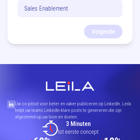
Sales Enablement
Volgende
Uw co-piloot voor beter en vaker publiceren op LinkedIn. Leila
helpt uw teams LinkedIn-klare posts te genereren die zijn
afgestemd op uw toon en doelen.
3 Minuten
tot eerste concept