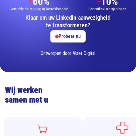
60%
10%
+
+
Gemiddelde stijging in betrokkenheid
Gebruiksklare sjablonen
Klaar om uw LinkedIn-aanwezigheid
te transformeren?
Probeer nu
Ontworpen door Alset Digital
Wij werken
samen met u