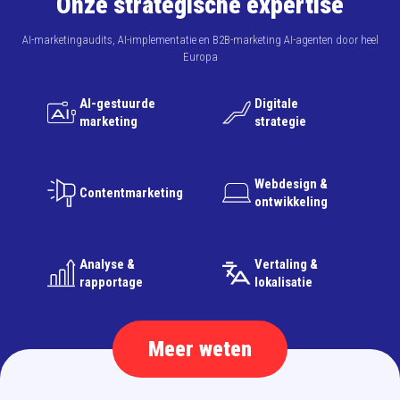
Onze strategische expertise
AI-marketingaudits, AI-implementatie en B2B-marketing AI-agenten door heel
Europa
AI-gestuurde
Digitale
marketing
strategie
Webdesign &
Contentmarketing
ontwikkeling
Analyse &
Vertaling &
rapportage
lokalisatie
Meer weten