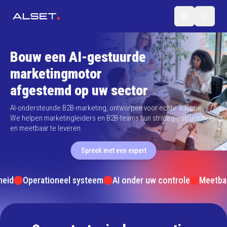
Bouw een AI-gestuurde
marketingmotor
afgestemd op uw sector
AI-ondersteunde B2B-marketing, ontworpen voor echte adoptie.
We helpen marketingleiders en B2B-teams hun strategie structureel
en meetbaar te leveren.
Spreek met een expert
id
Operationeel systeem
AI onder uw controle
Meetbare