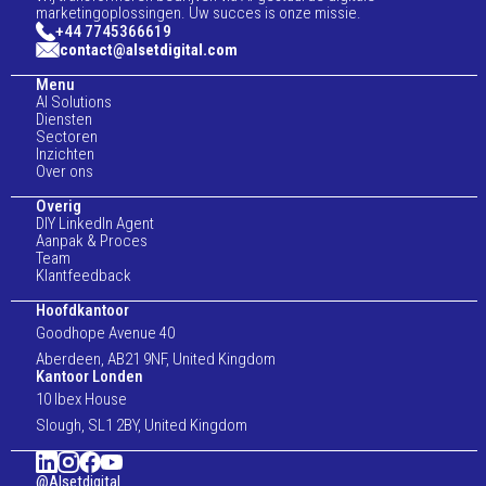
marketingoplossingen. Uw succes is onze missie.
+44 7745366619
contact@alsetdigital.com
Menu
AI Solutions
Diensten
Sectoren
Inzichten
Over ons
Overig
DIY LinkedIn Agent
Aanpak & Proces
Team
Klantfeedback
Hoofdkantoor
Goodhope Avenue 40
Aberdeen, AB21 9NF, United Kingdom
Kantoor Londen
10 Ibex House
Slough, SL1 2BY, United Kingdom
@Alsetdigital