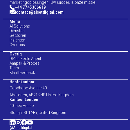
marketingoplossingen. Uw succes is onze missie.
+44 7745366619
contact@alsetdigital.com
Menu
AI Solutions
Diensten
Sectoren
Inzichten
Over ons
Overig
DIY LinkedIn Agent
Aanpak & Proces
Team
Klantfeedback
Hoofdkantoor
Goodhope Avenue 40
Aberdeen, AB21 9NF, United Kingdom
Kantoor Londen
10 Ibex House
Slough, SL1 2BY, United Kingdom
@Alsetdigital